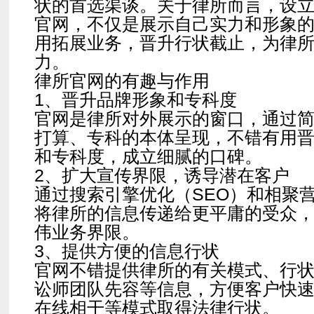
状的首选渠谈。关于律所而言，设
官网，不仅是展示自己实力和形象
用拓展业务，晋升行状截止，为律
力。
律所官网的有趣与作用
1、晋升品牌形象和专科度
官网是律所对外展示的窗口，通过
打算、专科的本体呈现，不错有用
和专科度，成立细腻的口碑。
2、扩大宣传界限，诱导潜在客户
通过搜索引擎优化（SEO）和相聚
将律所的信息传递给更平庸的受众
伟业务界限。
3、提供方便的信息行状
官网不错提供律所的有关模式、行
讼师团队先容等信息，方便客户快
在线相干等模式取得法律行状。