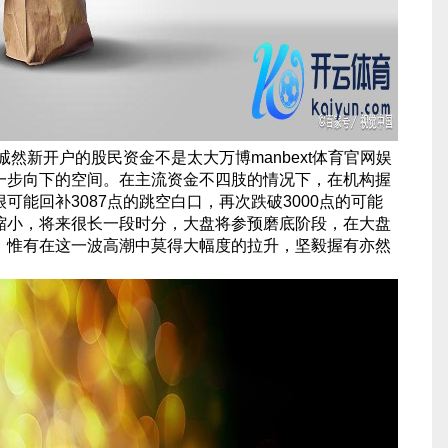
诚然新开户的股民资金不是太大万博manbext体育官网娱
一步向下的空间。在主流资金不四肢的情况下，在机构握
可能回补3087点的跳空白口，再次跌破3000点的可能
缩小，将来很长一段时分，大盘将参预磨底阶段，在大盘
，惟有在这一波高潮中莫得大幅度的拉升，坚毅握有亦然