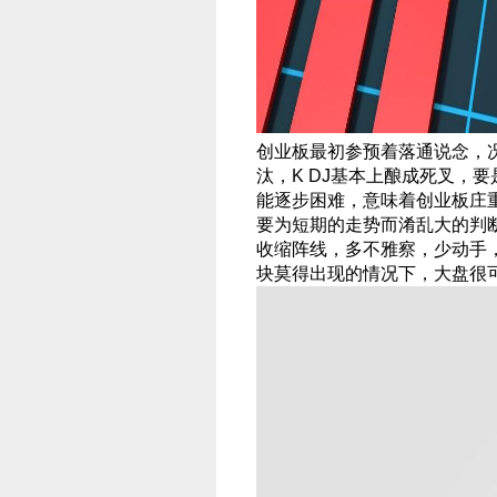
创业板最初参预着落通说念，
汰，K DJ基本上酿成死叉，
能逐步困难，意味着创业板庄
要为短期的走势而淆乱大的判
收缩阵线，多不雅察，少动手
块莫得出现的情况下，大盘很