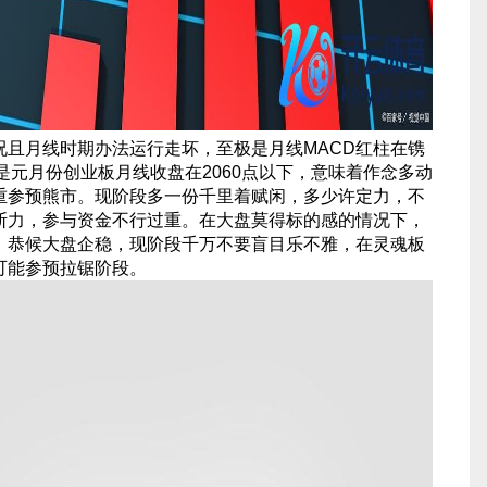
况且月线时期办法运行走坏，至极是月线MACD红柱在镌
要是元月份创业板月线收盘在2060点以下，意味着作念多动
重参预熊市。现阶段多一份千里着赋闲，多少许定力，不
断力，参与资金不行过重。在大盘莫得标的感的情况下，
，恭候大盘企稳，现阶段千万不要盲目乐不雅，在灵魂板
可能参预拉锯阶段。