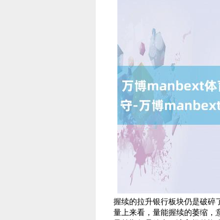
握续的拉升银行板块仍是破碎
量上来看，量能握续的萎缩，