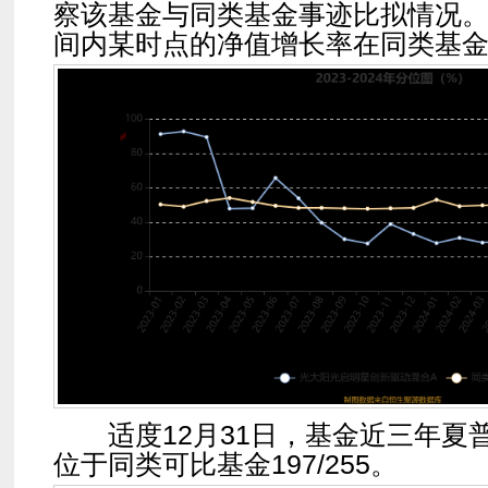
察该基金与同类基金事迹比拟情况
间内某时点的净值增长率在同类基
适度12月31日，基金近三年夏普比率
位于同类可比基金197/255。