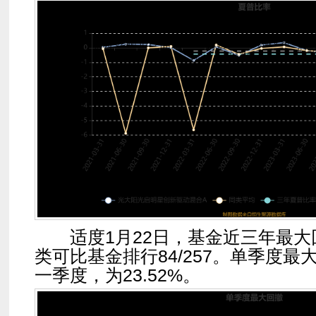
适度1月22日，基金近三年最大回撤
类可比基金排行84/257。单季度最大
一季度，为23.52%。