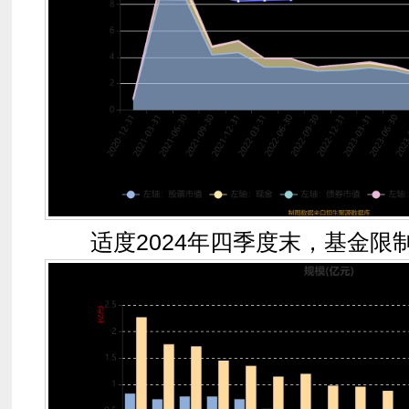
适度2024年四季度末，基金限制为2