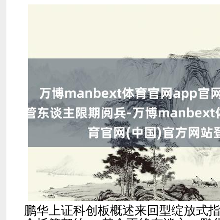
鹏华上证科创板概述来回型绽放式指数 证券投资基金托管契约 基金不绝东谈主：鹏华基金不绝有限公司 基金托管东谈主：中国银行股份有限公司 二○二五年二月 鉴于鹏华基金不绝有限公司是一家依照中国法律正当成立并灵验存续的有限包袱公司， 按照关系法律法例的规则具备担任基金不绝东谈主的履历和才略； 鉴于中国银行股份有限公司是一家依照中国法律正当成立并灵验存续的银行，按照关系 法律法例的规则具备担任基金托管东谈主的履历和才略； 鉴于鹏华基金不绝有限公司拟担任鹏华上证科创板概述来回型绽放式指数证券投资基 金的基金不绝东谈主，中国银行股份有限公司拟担任鹏华上证科创板概述来回型绽放式指数证券 投资基金的基金托管东谈主； 为明确鹏华上证科创板概述来回型绽放式指数证券投资基金（以下简称“本基金”或“基 金”）基金不绝东谈主和基金托管东谈主之间的职权义务关系，特制订本契约。 一、托管契约当事东谈主 （一）基金不绝东谈主（或简称“不绝东谈主”） 称号：鹏华基金不绝有限公司 住所：深圳市福田区福华三路 168 号深圳国际商会中心 43 层 法定代表东谈主: 张纳沙 成立时间：1998 年 12 月 22 日 批准树立机关：中国证券监督不绝委员会 批准树立文号：［1998］31 号文 组织阵势：有限包袱公司 注册成本：1.5 亿元东谈主民币 经营鸿沟：发起树立基金、基金不绝及中国证监会批准的其他业务 存续技术：合手续经营 （二）基金托管东谈主（或简称“托管东谈主”） 称号：中国银行股份有限公司 住所：北京市西城区复兴门内大街 1 号 法定代表东谈主: 葛海蛟 成立时间：1983 年 10 月 31 日 基金托管业务批准文号：中国证监会证监基字【1998】24 号 组织阵势：股份有限公司 注册成本：东谈主民币贰仟玖佰肆拾叁亿捌仟柒佰柒拾玖万壹仟贰佰肆拾壹元整 经营鸿沟： 接收东谈主民币进款；披发短期、中期和恒久贷款；办理结算；办理单子贴 现；刊行金融债券；代理刊行、代理兑付、承销政府债券；交易政府债 券；从事同行拆借；提供信用证做事及担保；代理收付款项及代理保障 业务；提供保障箱做事；外汇进款；外汇贷款；外汇汇款；外汇兑换； 国际结算；同行外汇拆借；外汇单子的承兑和贴现；外汇告贷；外汇担 保；结汇、售汇；刊行和代理刊行股票除外的外币有价证券；交易和代 理交易股票除外的外币有价证券；自营外汇交易；代客外汇交易；外汇 信用卡的刊行和代理国外信用卡的刊行及付款；资信打听、盘考、见证 业务；组织或参加银团贷款；国际贵金属交易；国外分支机构经营与当 地法律许可的一切银行业务；在港澳地区的分行依据当地规则可刊行或 参与代理刊行当地货币；经中国东谈主民银行批准的其他业务。 存续技术：合手续经营 二、托管契约的依据、宗旨、原则息争释 （一）依据 本契约依据《中华东谈主民共和国民法典》、《中华东谈主民共和国证券法》(以下简称“《证券 法》”)、 《中华东谈主民共和国证券投资基金法》 （以下简称“《基金法》 ”）、 《公开召募证券投资 基金运作不绝办法》 （以下简称“《运作办法》”）、 《证券投资基金托管业务不绝办法》 、《公开 召募证券投资基金信息表示不绝办法》 （以下简称“《信息表示办法》”）、 《证券投资基金信息 表示内容与阵势准则第 7 号〈托管契约的内容与阵势〉》、《公开召募绽放式证券投资基金流 动性风险不绝规则》过火他相关法律法例与《鹏华上证科创板概述来回型绽放式指数证券投 资基金基金合同》（以下简称“ 《基金合同》”）签订。 （二）宗旨 签订本契约的宗旨是明确鹏华上证科创板概述来回型绽放式指数证券投资基金基金托 管东谈主和鹏华上证科创板概述来回型绽放式指数证券投资基金基金不绝东谈主之间在基金财产的 撑合手、投资运作、净值筹备、收益分拨、信息表示及相互监督等关系事宜中的职权、义务及 职责，确保基金财产的安全，保护基金份额合手有东谈主的正当权益。 （三）原则 基金不绝东谈主和基金托管东谈主本着对等自发、憨厚信用的原则，经协商一致，签订本契约。 （四）解释 除非文义另有所指，本契约的整个术语与《基金合同》的相应术语具有相似含义。 三、基金托管东谈主对基金不绝东谈主的业务监督和核查 （一）基金托管东谈主根据相关法律法例的规则对基金不绝东谈主的下列投资运作进行监督： 本基金主要投资于标的指数成份股、备选成份股（均含存托凭证）。为更好地完了投资 方向，本基金可少许投资于国内照章刊行或上市来回的其他非成份股（包含主板、创业板及 其他中国证监会允许基金投资的股票）、存托凭证、债券（含国债、金融债、企业债、公司 债、央行单子、政府支合手机构债、场所政府债、中期单子、短期融资券、超短期融资券、次 级债、可调遣债券、可交换债券过火他中国证监会允许基金投资的债券）、债券回购、银行 进款（包括契约进款、如期进款等）、货币市集器具、同行存单、财富支合手证券、股指期货 以及法律法例或中国证监会允许基金投资的其他金融器具（但须合适中国证监会关系规则）。 本基金可根据关系法律法例和基金合同的约定，参与融资及转融通证券出借业务。 如法律法例或监管机构以后允许基金投资其他品种，基金不绝东谈主在现实安妥要津后，可 以将其纳入投资鸿沟。 基金的投资组合比例为：本基金投资于标的指数成份股和备选成份股（均含存托凭证） 的比例不低于基金财富净值的 90%，且不低于非现款基金财富的 80%，因法律法例的规则而 受拆伙的情形除外。 若是法律法例对该比例要求有变更的，不错变更后的比例为准，本基金的投资比例可作念 相应诊治。 基金不绝东谈主应将拟投资的上证科创板概述指数股票库、债券库等各投资品种的具体鸿沟 实时提供给基金托管东谈主。基金不绝东谈主不错根据实质情况的变化，对各投资品种的具体鸿沟予 以更新和诊治，并实时奉告基金托管东谈主。基金托管东谈主根据上述投资鸿沟对基金的投资进行监 督。 基金的投资组合应罢黜以下拆伙： （1）本基金投资于标的指数成份股和备选成份股（均含存托凭证）的比例不低于基金 财富净值的 90%，且不低于非现款基金财富的 80%； （2）本基金投资于褪色原始权益东谈主的种种财富支合手证券的比例，不得跨越基金财富净 值的 10%； （3）本基金合手有的一皆财富支合手证券，其市值不得跨越基金财富净值的 20%，中国证 监会规则的非凡品种除外； （4）本基金合手有的褪色（指褪色信用级别）财富支合手证券的比例，不得跨越该财富支 合手证券限制的 10%； （5）本基金不绝东谈独揽理的且由本托管东谈主托管的一皆基金投资于褪色原始权益东谈主的种种 财富支合手证券，不得跨越其种种财富支合手证券所有这个词限制的 10%； （6）本基金应投资于信用级别评级为 BBB 以上（含 BBB）的财富支合手证券。基金合手 有财富支合手证券技术，若是其信用等级下跌、不再合适投资轨范，应在评级讲述发布之日起 （7）基金财产参与股票刊行申购，本基金所求教的金额不跨越本基金的总财富，本基 金所求教的股票数目不跨越拟刊行股票公司本次刊行股票的总量； （8）本基金主动投资于流动性受限财富的市值所有这个词不得跨越基金财富净值的 15%；因 证券市集波动、上市公司股票停牌、基金限制变动等基金不绝东谈主之外的要素甚至基金不合适 该比例拆伙的，基金不绝东谈主不得主动新增流动性受限财富的投资； （9）本基金与私募类证券资管家具及中国证监会认定的其他主体为来回敌手开展逆回 购来回的，可秉承质押品的禀赋要求应当与基金合同约定的投资鸿沟保合手一致； （10）本基金财富总值不跨越基金财富净值的 140%； （11）若本基金参与股指期货来回，应当顺从下列要求： a.本基金在职何来回日日终，合手有的买入股指期货合约价值，不得跨越基金财富净值的 b.本基金在职何来回日日终，合手有的买入股指期货合约价值与有价证券市值之和，不得 跨越基金财富净值的 100%。其中，有价证券指股票、债券（不含到期日在一年以内的政府 债券）、财富支合手证券、买入返售金融财富（不含质押式回购）等； c.本基金在职何来回日日终，合手有的卖出股指期货合约价值不得跨越基金合手有的股票总 市值的 20%； d.本基金在职何来回日内来回（不包括平仓）的股指期货合约的成交金额不得跨越上一 来回日基金财富净值的 20%； e.本基金每个来回日日终在扣除股指期货合约需交纳的来回保证金后，应当保合手不低于 来回保证金一倍的现款，其中现款不包括结算备付金、存出保证金、应收申购款等； （12）本基金投资存托凭证的比例拆伙依照境内上市来回的股票实行，与境内上市来回 的股票合并筹备； （13）本基金参与融资的，每个来回日日终，本基金合手有的融资买入股票与其他有价证 券市值之和，不得跨越基金财富净值的 95%； （14）本基金参与转融通证券出借业务的，应当合适以下要求： a.出借证券财富不得跨越基金财富净值的 30%； b.参与出借业务的单只证券不得跨越基金合手有该证券总量的 30%； c.最近 6 个月内日均基金财富净值不低于 2 亿元； d.证券出借的平均剩余期限不得跨越 30 天，平均剩余期限按照市值加权平均筹备； （15）法律法例及中国证监会规则的其他投资比例拆伙。 除上述第（6）、 （8） 、（9）、 （14）项情形之外，因证券/期货市集波动、证券刊行东谈主合并、 基金限制变动、标的指数成份股诊治、标的指数成份股流动性拆伙等基金不绝东谈主之外的要素 甚至基金投资比例不合适上述规则投资比例的，基金不绝东谈主应当在 10 个来回日内进行诊治； 因证券/期货市集波动、证券刊行东谈主合并、基金限制变动等基金不绝东谈主之外的要素甚至基金 投资比例不合适上述第（14）项情形时，基金不绝东谈主不得新增出借业务；但中国证监会规则 的非凡情形除外。法律法例另有规则的从其规则。 基金不绝东谈主应当自基金合同收效之日起 6 个月内使基金的投资组合比例合适基金合同 的相关约定。在上述技术内，本基金的投资鸿沟、投资策略应当合适基金合同的约定。基金 托管东谈主对基金的投资的监督与查验自基金合同收效之日起运行。 法律法例或监管部门取消或诊治上述拆伙，如适用于本基金，基金不绝东谈主在现实安妥程 序后，则本基金投资不再受关捆绑果或按诊治后的规则实行。 基金不绝东谈主运用基金财产交易基金不绝东谈主、基金托管东谈主过火控股鼓励、实质限定东谈主或者 与其有要紧是非关系的公司刊行的证券或者承销期内承销的证券，或者从事其他要紧关联交 易的，应当合适基金的投资方向和投资策略，罢黜基金份额合手有东谈主利益优先原则，防护利益 马虎，建立健全里面审批机制和评估机制，按照市集平正合理价钱实行。关系来回必须预先 得到基金托管东谈主的同意，并按法律法例给予表示。要紧关联来回应提交基金不绝东谈主董事会审 议，并经过三分之二以上的零丁董事通过。基金不绝东谈主董事会应至少每半年对关联来回事项 进行审查。 法律法例或监管部门取消或诊治上述不容性规则，如适用于本基金，基金不绝东谈主在现实 安妥要津后，则本基金投资不再受关捆绑果或按诊治后的规则实行。 （二）基金托管东谈主应根据相关法律法例的规则及《基金合同》的约定，对基金财富净值 筹备、基金份额净值筹备、应收资金到账、基金用度开支及收入详情、基金收益分拨、关系 信息表示及基金宣传推介材料中登载基金功绩阐述数据等进行复核。 （三）基金托管东谈主在上述第（一）、 （二）款的监督和核查中发现基金不绝东谈主违背上述约 定，应实时辅导基金不绝东谈主，基金不绝东谈主收到辅导后应实时查对阐述并以书面阵势对基金托 管东谈主发出回函并改正。在限期内，基金托管东谈主有权随时对辅导事项进行复查。基金不绝东谈主对 基金托管东谈主辅导的违法事项未能在限期内阅兵的，基金托管东谈主应实时向中国证监会讲述。 （四）基金托管东谈主发现基金不绝东谈主的投资指示违背法律法例、本契约的规则，应当断绝 实行，实时辅导基金不绝东谈主，并依照法律法例的规则实时向中国证监会讲述。基金托管东谈主发 现基金不绝东谈主依据来回要津已经收效的指示违背法律法例、、本契约规则的，应当实时辅导 基金不绝东谈主，并依照法律法例的规则实时向中国证监会讲述。 （五）基金不绝东谈主应积极配合和协助基金托管东谈主的监督和核查，包括但不限于：在规则 时间内回应基金托管东谈主并改正，就基金托管东谈主的合理疑义进行解释或举证，提供关系数据资 料和轨制等。 四、基金不绝东谈主对基金托管东谈主的业务核查 律法例过火行业监管要求的基础上，基金不绝东谈主有权对基金托管东谈主现实本契约的情况进行必 要的核查，核查事项包括但不限于基金托管东谈主安全撑合手基金财产、开设基金财产的资金账户 和证券账户、复核基金不绝东谈主筹备的基金财富净值和基金份额净值、根据基金不绝东谈主指示办 理计帐交收、关系信息表示和监督基金投资运作等行动。 当事理未实行或蔓延实行基金不绝东谈主资金划拨指示、走漏基金投资信息等违背法律法例、 《基 金合同》及本契约相关规则时，应实时以书面阵势奉告基金托管东谈主限期阅兵，基金托管东谈主收 到奉告后应实时查对并以书面阵势对基金不绝东谈主发出回函。在限期内，基金不绝东谈主有权随时 对奉告事项进行复查，督促基金托管东谈主改正。基金托管东谈主对基金不绝东谈主奉告的违法事项未能 在限期内阅兵的，基金不绝东谈主应依照法律法例的规则讲述中国证监会。 基金不绝东谈主核查托管财产的完满性和信得过性，在规则时间内回应基金不绝东谈主并改正。 五、基金财产的撑合手 （一）基金财产撑合手的原则 《基 金合同》及本契约另有规则，不得自走运用、责罚、分拨基金的任何财产。 金财产的完满与零丁。 管东谈主不得寄予第三东谈主托管基金财产。 （二）基金合同收效前召募资金的验资和入账 基金份额合手有东谈主东谈主数合适《基金法》、 《运作办法》等相关规则的，由基金不绝东谈主在法如期限 内礼聘合适《中华东谈主民共和国证券法》规则的司帐师事务所对基金进行验资，并出具验资报 告，出具的验资讲述应由参加验资的 2 名以上（含 2 名）中国注册司帐师署名方为灵验。 金银行账户中，并确保划入的资金与验资阐述金额相一致。 （三）基金的银行账户的开设和不绝 托管东谈主撑合手和使用。本基金除证券来回所场内来回除外的一切货币相差行为包括但不限于投 资、支付赎回金额、支付基金收益、收取申购款，均需通过本基金的银行账户进行。 金不绝东谈主不得假借本基金的口头开立其他任何银行账户；亦不得使用本基金的银行账户进行 本基金业务除外的行为。 （四）基金进行如期进款投资的账户开设和不绝 基金不绝东谈主