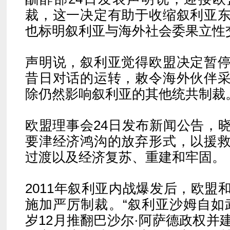
裁，这一决定有助于收缩叙利亚
也标明叙利亚与海外社会委果立性
声明说，叙利亚觉得欧盟决定暂
昔日对话的运转，敕令海外伙伴
除仍然影响叙利亚的其他统共制裁
欧盟理事会24日发布新闻公告，
要津经济鸿沟的放弃形式，以援
过渡以及经济复苏、重建和牢固。
2011年叙利亚内战爆发后，欧盟
施加严厉制裁。“叙利亚沙姆自如
岁12月推翻巴沙尔·阿萨德政权并