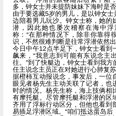
多，钟女士并未提防妹妹下海时是
由于要选藏5岁的男儿，是以钟女士
边陪着男儿玩沙。钟女士称，她的
潜，因此她也屡次稽察在海中浮
称：“在那种情况下，除非你靠得
识，不然很难判断是往常浮潜依然出
今日中午12点半足下，钟女士看到
飙来，“我意志到可能有东说念主
往。”到了快艇边，钟女士看到我方
任主说念主员正在对她进行心肺复
据橙柿互动报说念，事发后，一位
眼见者杨先生主动关联了记者，也
时的情况。杨先生称，海上技俩相
有摩托艇。尽管摩托艇和浮潜的区
齐用了浮标行动区分，但他也看到
易插足浮潜区域。“咱们抵达蛋岛后