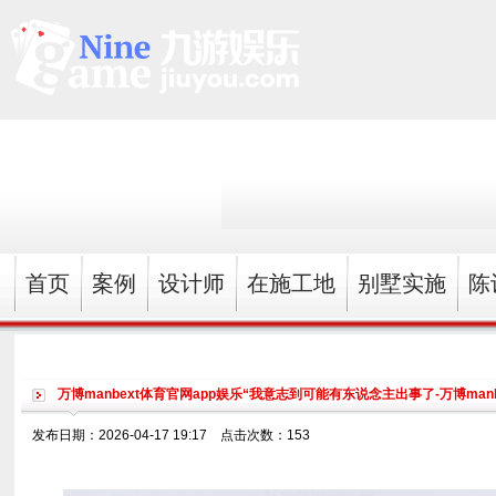
首页
案例
设计师
在施工地
别墅实施
陈
万博manbext体育官网app娱乐“我意志到可能有东说念主出事了-万博man
发布日期：2026-04-17 19:17 点击次数：153