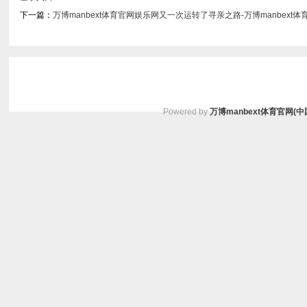
下一篇：
万博manbext体育官网娱乐网又一次运转了寻亲之路-万博manbext
Powered by
万博manbext体育官网(