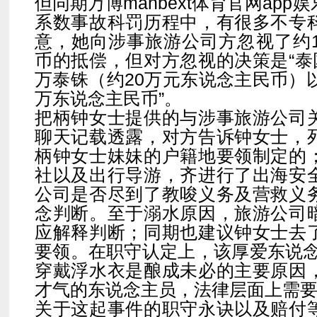
但同期万博manbext体育官网ap
系数事故科罚历程中，有很多不专
意，她向涉事旅游公司方忽视了约1
币的抵偿，但对方忽视的决策是“泰
万泰铢（约20万元东说念主民币）
万东说念主民币”。
把柄钟女士提供的与涉事旅游公司
聊天记载透露，对方告诉钟女士，
柄钟女士妹妹的户籍地要领制定的
社以及出行导游，齐进行了出海安
公司是否尽到了教唆义务及营救义
念判断。至于溺水原因，旅游公司
应解释判断；同期也建议钟女士去
要领。在职守认定上，该厚爱东说念
穿戴浮水衣是酿成未必的主要原因
才气的东说念主员，法律层面上需要
关于这起事件的职守永诀以及赔付