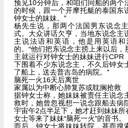
预见10分钟后，和咱们同船的两个
的时候，跟一个开摩托艇的泰国东
钟女士的妹妹。”
杨先生说，那两个法国男东说念
式。大众讲话欠亨，当地东说念主
主说法语和英语，他是用英语和
的。“他们把东说念主捞上来以后，
主就运行对钟女士的妹妹进行CPR
下围着不少东说念主，不久后钟女
了船上，送去普吉岛的病院。”
脑死一火16天后离世
家属以为中断心肺复苏或耽搁抢救
据钟女士称，她妹妹被责任主说念
救时，她曾忽视想一说念跟船去病
宇宙午2点半足下，她才赶到妹妹所
女士等来了妹妹“脑死一火”的音书。
而后，钟女士将妹妹转院，甚而搜