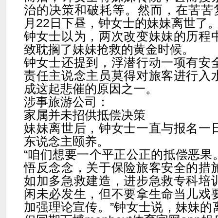
治的决策和破耗等。然而，在苦苦复
月22日下昼，钟女士的妹妹离世了
钟女士以为，两次改变妹妹的历程
致耽搁了妹妹抢救的黄金时候。
钟女士还提到，浮潜行动一项有安
责任主说念主员莫得对旅客进行入
成这起悲催的原因之一。
涉事旅游公司：
家属并未招供抵偿决策
妹妹离世后，钟女士一直与报名一
东说念主颐养。
“咱们想要一个平正公正的抵偿恶果
悟反念念，关于保险旅客安全的措
如加多急救建造，进步急救专科培
闲未必发生，但不要拿生命当儿戏
加强理论宣传。”钟女士说，妹妹的