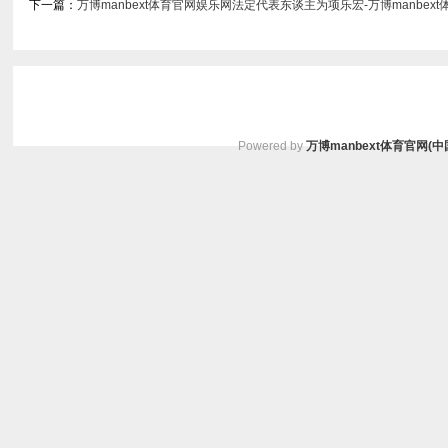
下一篇：
万博manbext体育官网娱乐网法定代表东谈主为项乐宏-万博manbex
Powered by
万博manbext体育官网(