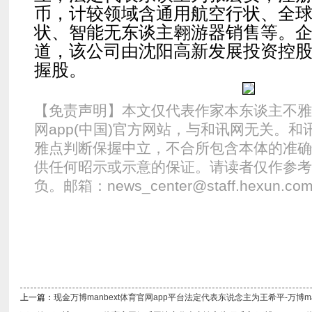
币，计较领域含通用航空行状、全
状、智能无东谈主翱游器销售等。
道，该公司由沈阳高新发展投资控
握股。
【免责声明】本文仅代表作家本东谈主不雅点万
网app(中国)官方网站，与和讯网无关。
雅点判断保握中立，不合所包含本体的准确
供任何昭示或示意的保证。请读者仅作参考
负。邮箱：news_center@staff.hexun.co
上一篇：
现金万博manbext体育官网app平台法定代表东说念主为王希平-万博m