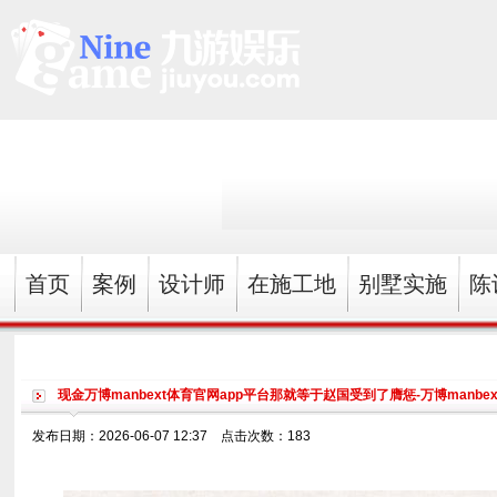
首页
案例
设计师
在施工地
别墅实施
陈
现金万博manbext体育官网app平台那就等于赵国受到了膺惩-万博manbe
发布日期：2026-06-07 12:37 点击次数：183