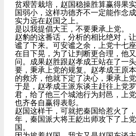
贫艰苦栽培，赵国稳操胜算赢得果
国弱小，这样功德齐不一定能作念
实力远在赵国之上。
是以我提倡大王，不要秉承上党。
赵豹的这番话，分析的相比绝对，
谧了下来。可安谧之余，上党十七
在目下晃，为了让判断更合理，他
问。成果赵胜跟赵孝成王站在了一
要，秉承上党的规复。赵孝成王原
的救济，他就下定了决心，秉承上
于是，赵孝成王派东谈主赶往上党
君，给了他三个城池行为封邑，上
也齐各自赢得表彰。
赵国这样干，可就把秦国给惹火了，
年，秦国派大将王龁出师攻下了上
国。
因为挨着赵国，我方又是赵国东谈