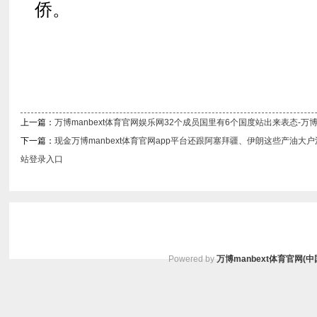
侨。
上一篇：
万博manbext体育官网娱乐网32个成员国里有6个国度站出来表态-万博
下一篇：
现金万博manbext体育官网app平台还跟阿塞拜疆、伊朗这些产油大户混
站登录入口
Powered by
万博manbext体育官网(