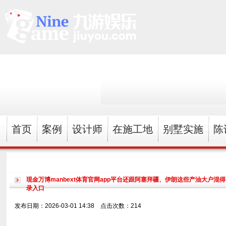
首页
案例
设计师
在施工地
别墅实施
陈
现金万博manbext体育官网app平台还跟阿塞拜疆、伊朗这些产油大户混得可
录入口
发布日期：2026-03-01 14:38 点击次数：214