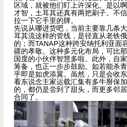
区域，就被他们盯上许深化。是以
才智，土耳其还真有两把刷子。不
拉一下它手里的牌。
先说从哪进货吧，当前主要靠几条
耳其流这样的管线，是径直从老铁
的；而TANAP这种跨安纳托利亚面
疆的孝敬。这种多元化布局，可比
国度的小伙伴智慧多啦。此外，自
筹备，也正一步步鼓励。如若能杀
乎即是如虎添翼。虽然，只是会收
看东说念主家运载汇集有多牛掰保
的，都仍是尝到了甜头，而更多邻
合同了。