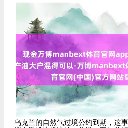
乌克兰的自然气过境公约到期，这