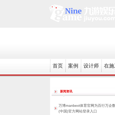
首页
案例
设计师
在施
新闻资讯
万博manbext体育官网为百行万企
(中国)官方网站登录入口