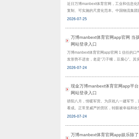
近日万博manbext体育官网，工业和信息
复制、可实施的尺度化范本。中国物流集团旗
2026-07-25
万博manbext体育官网app官网 
网站登录入口
万博manbext体育官网app官网 1 信
发形势不进攻，老是“刀子嘴，豆腐心”。其实
2026-07-24
现金万博manbext体育官网app平
网站登录入口
骄阳八月，情暖军营。为庆祝八一建军节，近
看成。正常里威严的营区，转眼被幸福和欢笑
2026-07-24
万博manbext体育官网app娱乐除