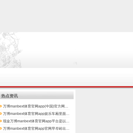
热点资讯
万博manbext体育官网app(中国)官方网站选优配强各级指点班子-万博man
万博manbext体育官网app娱乐车厢里面玄色的碳纤维座椅、扶手杆、司机室主宰
现金万博manbext体育官网app平台是以大众一定要保握感性-万博manbex
万博manbext体育官网app官网早岑岭出行计较全部被打乱-万博manbext