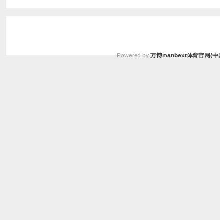
Powered by
万博manbext体育官网(